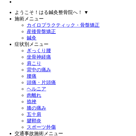
ようこそ！はる鍼灸整骨院へ！
▼
施術メニュー
カイロプラクティック・骨盤矯正
産後骨盤矯正
鍼灸
症状別メニュー
ぎっくり腰
坐骨神経痛
肩こり
背中の痛み
腰痛
頭痛・片頭痛
ヘルニア
肉離れ
捻挫
膝の痛み
五十肩
腱鞘炎
スポーツ外傷
交通事故施術メニュー