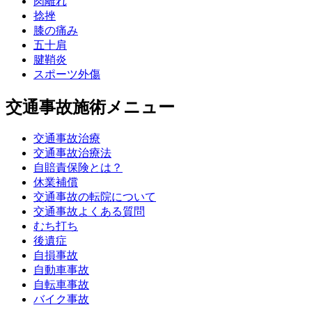
肉離れ
捻挫
膝の痛み
五十肩
腱鞘炎
スポーツ外傷
交通事故施術メニュー
交通事故治療
交通事故治療法
自賠責保険とは？
休業補償
交通事故の転院について
交通事故よくある質問
むち打ち
後遺症
自損事故
自動車事故
自転車事故
バイク事故