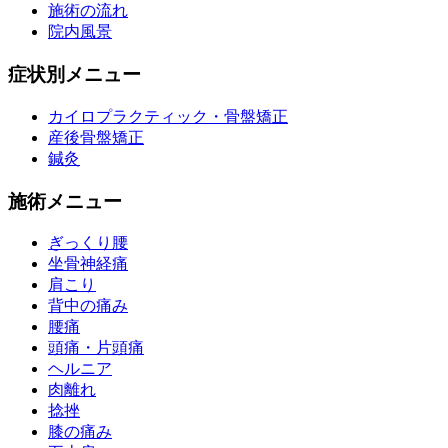
施術の流れ
院内風景
症状別メニュー
カイロプラクティック・骨盤矯正
産後骨盤矯正
鍼灸
施術メニュー
ぎっくり腰
坐骨神経痛
肩こり
背中の痛み
腰痛
頭痛・片頭痛
ヘルニア
肉離れ
捻挫
膝の痛み