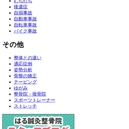
むち打ち
後遺症
自損事故
自動車事故
自転車事故
バイク事故
その他
整体との違い
適応症例
姿勢分析
骨盤の矯正
テーピング
ゆがみ
整骨院・接骨院
スポーツトレーナー
ストレッチ