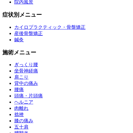
院内風景
症状別メニュー
カイロプラクティック・骨盤矯正
産後骨盤矯正
鍼灸
施術メニュー
ぎっくり腰
坐骨神経痛
肩こり
背中の痛み
腰痛
頭痛・片頭痛
ヘルニア
肉離れ
捻挫
膝の痛み
五十肩