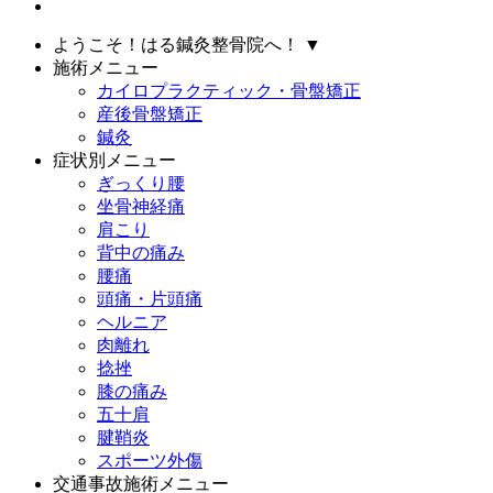
ようこそ！はる鍼灸整骨院へ！
▼
施術メニュー
カイロプラクティック・骨盤矯正
産後骨盤矯正
鍼灸
症状別メニュー
ぎっくり腰
坐骨神経痛
肩こり
背中の痛み
腰痛
頭痛・片頭痛
ヘルニア
肉離れ
捻挫
膝の痛み
五十肩
腱鞘炎
スポーツ外傷
交通事故施術メニュー