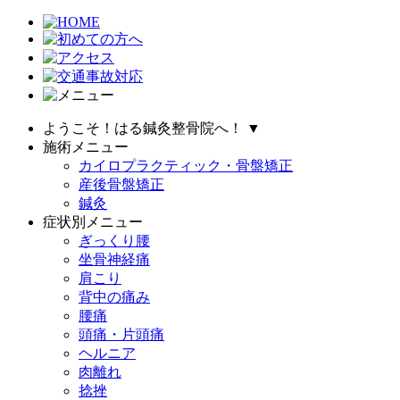
ようこそ！はる鍼灸整骨院へ！
▼
施術メニュー
カイロプラクティック・骨盤矯正
産後骨盤矯正
鍼灸
症状別メニュー
ぎっくり腰
坐骨神経痛
肩こり
背中の痛み
腰痛
頭痛・片頭痛
ヘルニア
肉離れ
捻挫