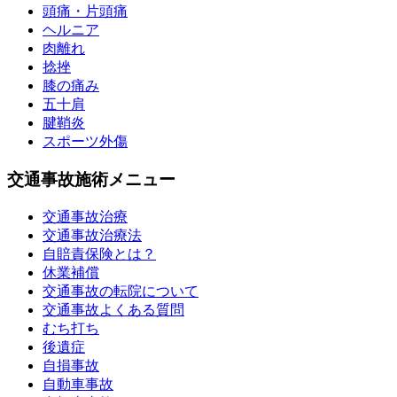
頭痛・片頭痛
ヘルニア
肉離れ
捻挫
膝の痛み
五十肩
腱鞘炎
スポーツ外傷
交通事故施術メニュー
交通事故治療
交通事故治療法
自賠責保険とは？
休業補償
交通事故の転院について
交通事故よくある質問
むち打ち
後遺症
自損事故
自動車事故