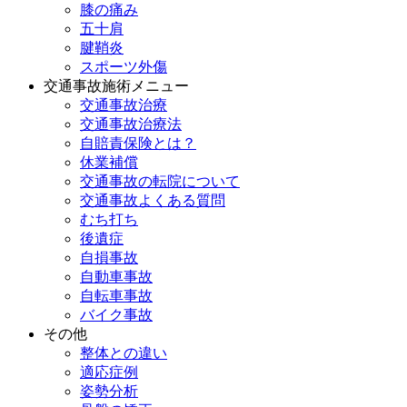
膝の痛み
五十肩
腱鞘炎
スポーツ外傷
交通事故施術メニュー
交通事故治療
交通事故治療法
自賠責保険とは？
休業補償
交通事故の転院について
交通事故よくある質問
むち打ち
後遺症
自損事故
自動車事故
自転車事故
バイク事故
その他
整体との違い
適応症例
姿勢分析