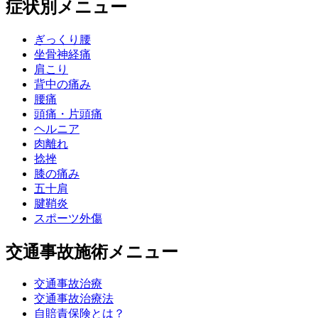
症状別メニュー
ぎっくり腰
坐骨神経痛
肩こり
背中の痛み
腰痛
頭痛・片頭痛
ヘルニア
肉離れ
捻挫
膝の痛み
五十肩
腱鞘炎
スポーツ外傷
交通事故施術メニュー
交通事故治療
交通事故治療法
自賠責保険とは？