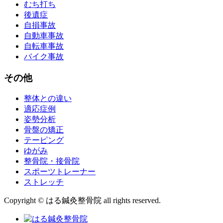
むち打ち
後遺症
自損事故
自動車事故
自転車事故
バイク事故
その他
整体との違い
適応症例
姿勢分析
骨盤の矯正
テーピング
ゆがみ
整骨院・接骨院
スポーツトレーナー
ストレッチ
Copyright © はる鍼灸整骨院 all rights reserved.