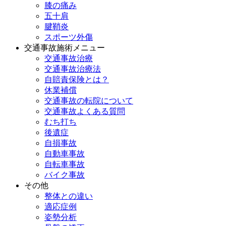
膝の痛み
五十肩
腱鞘炎
スポーツ外傷
交通事故施術メニュー
交通事故治療
交通事故治療法
自賠責保険とは？
休業補償
交通事故の転院について
交通事故よくある質問
むち打ち
後遺症
自損事故
自動車事故
自転車事故
バイク事故
その他
整体との違い
適応症例
姿勢分析