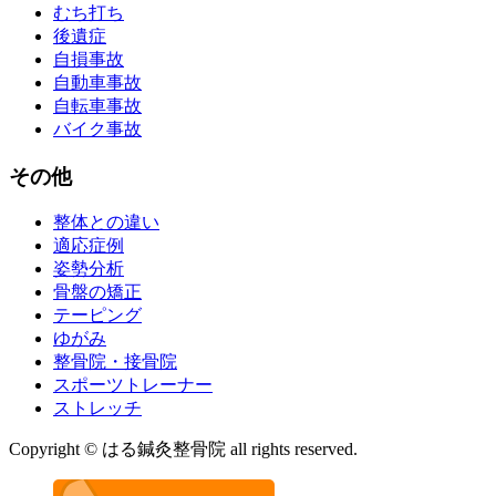
むち打ち
後遺症
自損事故
自動車事故
自転車事故
バイク事故
その他
整体との違い
適応症例
姿勢分析
骨盤の矯正
テーピング
ゆがみ
整骨院・接骨院
スポーツトレーナー
ストレッチ
Copyright © はる鍼灸整骨院 all rights reserved.