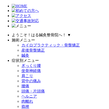
ようこそ！はる鍼灸整骨院へ！
▼
施術メニュー
カイロプラクティック・骨盤矯正
産後骨盤矯正
鍼灸
症状別メニュー
ぎっくり腰
坐骨神経痛
肩こり
背中の痛み
腰痛
頭痛・片頭痛
ヘルニア
肉離れ
捻挫