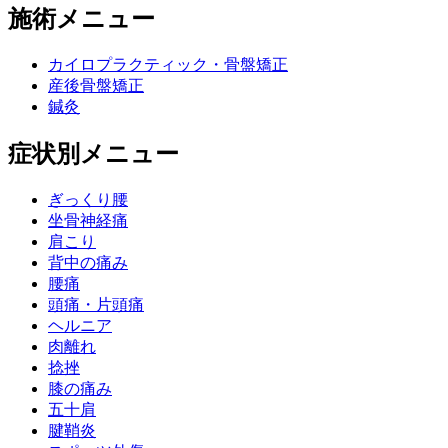
施術メニュー
カイロプラクティック・骨盤矯正
産後骨盤矯正
鍼灸
症状別メニュー
ぎっくり腰
坐骨神経痛
肩こり
背中の痛み
腰痛
頭痛・片頭痛
ヘルニア
肉離れ
捻挫
膝の痛み
五十肩
腱鞘炎