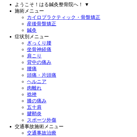
ようこそ！はる鍼灸整骨院へ！
▼
施術メニュー
カイロプラクティック・骨盤矯正
産後骨盤矯正
鍼灸
症状別メニュー
ぎっくり腰
坐骨神経痛
肩こり
背中の痛み
腰痛
頭痛・片頭痛
ヘルニア
肉離れ
捻挫
膝の痛み
五十肩
腱鞘炎
スポーツ外傷
交通事故施術メニュー
交通事故治療