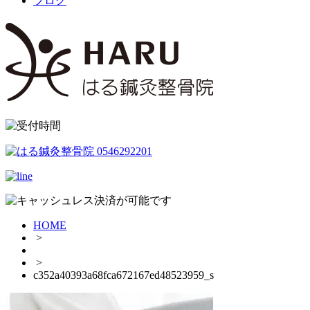
ブログ
HOME
>
>
c352a40393a68fca672167ed48523959_s