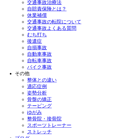
交通事故治療法
自賠責保険とは？
休業補償
交通事故の転院について
交通事故よくある質問
むち打ち
後遺症
自損事故
自動車事故
自転車事故
バイク事故
その他
整体との違い
適応症例
姿勢分析
骨盤の矯正
テーピング
ゆがみ
整骨院・接骨院
スポーツトレーナー
ストレッチ